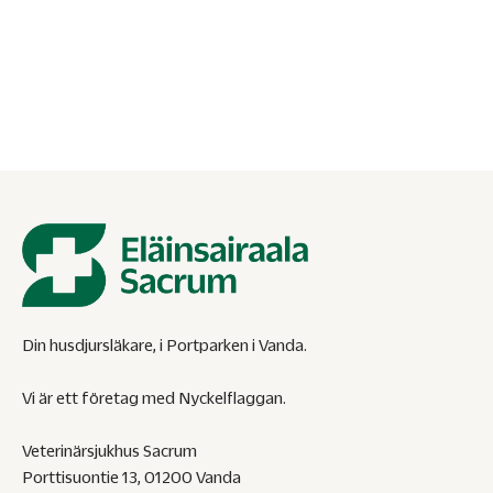
öroninfektion hos katter sällsynt och orsakas ofta av
öronmider eller polyper. Läs symptomen och
behandlingsanvisningarna.
Din husdjursläkare, i Portparken i Vanda.
Vi är ett företag med Nyckelflaggan.
Veterinärsjukhus Sacrum
Porttisuontie 13, 01200 Vanda