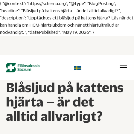
{ "@context": "https://schema.org", "@type": "BlogPosting",
"headline": "Blåsljud på kattens hjärta – är det alltid allvarligt?",
"description": "Upptäcktes ett blåsljud på kattens hjärta? Läs när det
kan handla om HCM-hjärtsjukdom och när ett hjärtultraljud är
nödvändigt. ", "datePublished": "May 19, 2026", }
Blåsljud på kattens
hjärta – är det
alltid allvarligt?