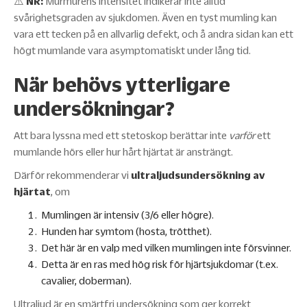
⚠️
NR:
Murmurens intensitet indikerar inte alltid
svårighetsgraden av sjukdomen. Även en tyst mumling kan
vara ett tecken på en allvarlig defekt, och å andra sidan kan ett
högt mumlande vara asymptomatiskt under lång tid.
När behövs ytterligare
undersökningar?
Att bara lyssna med ett stetoskop berättar inte
varför
ett
mumlande hörs eller hur hårt hjärtat är ansträngt.
Därför rekommenderar vi
ultraljudsundersökning av
hjärtat
, om
Mumlingen är intensiv (3/6 eller högre).
Hunden har symtom (hosta, trötthet).
Det här är en valp med vilken mumlingen inte försvinner.
Detta är en ras med hög risk för hjärtsjukdomar (t.ex.
cavalier, doberman).
Ultraljud är en smärtfri undersökning som ger korrekt