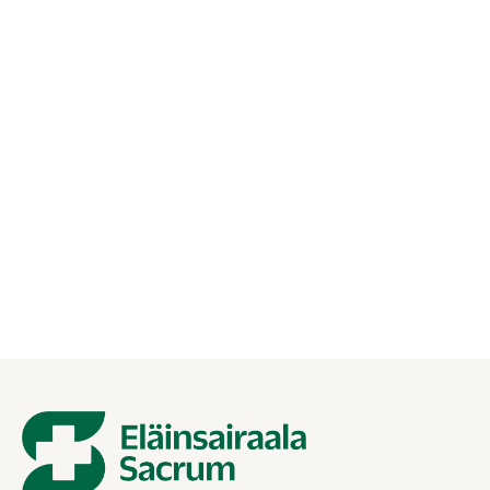
27.01.2026
Hundanfall — första hjälpen och när
ska man gå till akuten?
Ett epileptiskt anfall eller anfall hos en hund är en
skrämmande situation. Läs instruktionerna: vad man ska
göra under ett anfall och när man ska rusa till veterinären i
tjänst.