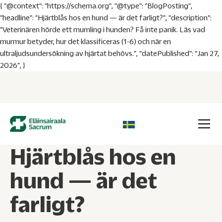
{ "@context": "https://schema.org", "@type": "BlogPosting",
"headline": "Hjärtblås hos en hund — är det farligt?", "description":
"Veterinären hörde ett mumling i hunden? Få inte panik. Läs vad
murmur betyder, hur det klassificeras (1-6) och när en
ultraljudsundersökning av hjärtat behövs.", "datePublished": "Jan 27,
2026", }
Hjärtblås hos en
hund — är det
farligt?