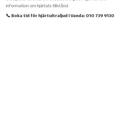
information om hjärtats tillstånd.
📞 Boka tid för hjärtultraljud i Vanda:
010 739 9130
27.01.2026
Återkommande magsymtom hos
husdjur - IBD, allergi eller parasiter?
Hundens mage är ständigt lös eller katten kräks varje
vecka? Kroniska magproblem är inte normala. Läs om IBD
och matallergier.