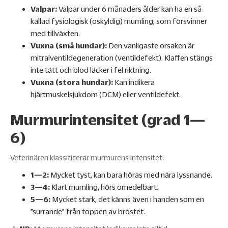
Valpar:
Valpar under 6 månaders ålder kan ha en så
kallad fysiologisk (oskyldig) mumling, som försvinner
med tillväxten.
Vuxna (små hundar):
Den vanligaste orsaken är
mitralventildegeneration (ventildefekt). Klaffen stängs
inte tätt och blod läcker i fel riktning.
Vuxna (stora hundar):
Kan indikera
hjärtmuskelsjukdom (DCM) eller ventildefekt.
Murmurintensitet (grad 1—
6)
Veterinären klassificerar murmurens intensitet:
1—2:
Mycket tyst, kan bara höras med nära lyssnande.
3—4:
Klart mumling, hörs omedelbart.
5—6:
Mycket stark, det känns även i handen som en
”surrande” från toppen av bröstet.