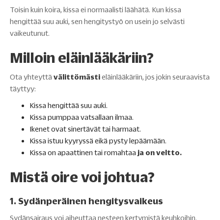
Toisin kuin koira, kissa ei normaalisti läähätä. Kun kissa
hengittää suu auki, sen hengitystyö on usein jo selvästi
vaikeutunut.
Milloin eläinlääkäriin?
Ota yhteyttä
välittömästi
eläinlääkäriin, jos jokin seuraavista
täyttyy:
Kissa hengittää suu auki.
Kissa pumppaa vatsallaan ilmaa.
Ikenet ovat sinertävät tai harmaat.
Kissa istuu kyyryssä eikä pysty lepäämään.
Kissa on apaattinen tai romahtaa
ja on veltto.
Mistä oire voi johtua?
1. Sydänperäinen hengitysvaikeus
Sydänsairaus voi aiheuttaa nesteen kertymistä keuhkoihin.