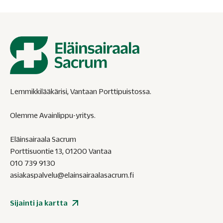
Lemmikkilääkärisi, Vantaan Porttipuistossa.
Olemme Avainlippu-yritys.
Eläinsairaala Sacrum
Porttisuontie 13, 01200 Vantaa
010 739 9130
asiakaspalvelu@elainsairaalasacrum.fi
Sijainti ja kartta