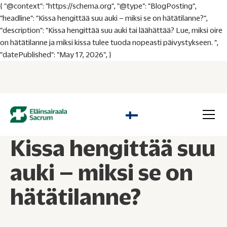
{ "@context": "https://schema.org", "@type": "BlogPosting",
"headline": "Kissa hengittää suu auki – miksi se on hätätilanne?",
"description": "Kissa hengittää suu auki tai läähättää? Lue, miksi oire
on hätätilanne ja miksi kissa tulee tuoda nopeasti päivystykseen. ",
"datePublished": "May 17, 2026", }
Kissa hengittää suu
auki – miksi se on
hätätilanne?