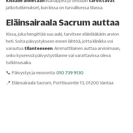
Kissalle annetaan
lisähappea ja tehdään
tarvittavat
jatkotutkimukset, kun kissa on turvallisessa tilassa.
Eläinsairaala Sacrum auttaa
Kissa, joka hengittää suu auki, tarvitsee eläinlääkärin arvion
heti. Soita päivystykseen ennen lähtöä, jotta klinikka voi
varautua
tilanteeseen
. Ammattilainen auttaa arvioimaan,
onko kyseessä päivystystilanne vai varattavissa oleva
tutkimusaika.
📞 Päivystys ja neuvonta:
010 739 9130
📍 Eläinsairaala Sacrum, Porttisuontie 13, 01200 Vantaa
09.05.2026