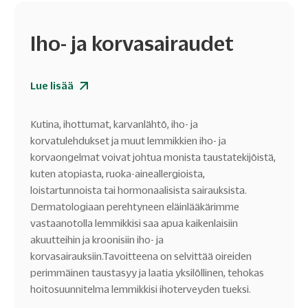
Iho- ja korvasairaudet
Lue lisää
Kutina, ihottumat, karvanlähtö, iho- ja
korvatulehdukset ja muut lemmikkien iho- ja
korvaongelmat voivat johtua monista taustatekijöistä,
kuten atopiasta, ruoka-aineallergioista,
loistartunnoista tai hormonaalisista sairauksista.
Dermatologiaan perehtyneen eläinlääkärimme
vastaanotolla lemmikkisi saa apua kaikenlaisiin
akuutteihin ja kroonisiin iho- ja
korvasairauksiin.Tavoitteena on selvittää oireiden
perimmäinen taustasyy ja laatia yksilöllinen, tehokas
hoitosuunnitelma lemmikkisi ihoterveyden tueksi.