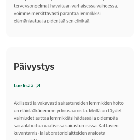
terveysongelmat havaitaan varhaisessa vaiheessa,
voimme merkittävästi parantaa lemmikkisi
elämänlaatua ja pidentää sen elinikää.
Päivystys
Lue lisää
Äkillisesti ja vakavasti sairastuneiden lemmikkien hoito
on eläinlääkäriemme ydinosaamista. Meillä on täydet
valmiudet auttaa lemmikkiäsi hädässä ja pidempää
sairaalahoitoa vaativissa sairastumisissa. Kattavien
kuvantamis- ja laboratoriolaitteiden ansiosta