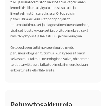
tuki- ja liikuntaelimistön vauriot sekä varjelemaan
lemmikkisi liikuntakykyä kroonisissa tuki- ja
liikuntaelimistön sairauksissa. Ortopedisiin
palveluihimme kuuluvat perinpohjaiset
ontumatutkimukset ja diagnostinen kuvantaminen,
viralliset luustokuvaukset ja polvitutkimukset, sekä
niveltähystykset ja laajasti luu- ja nivelkirurgiaa.
Ortopediseen tutkimukseen kuuluu myös
perusneurologinen tutkimus. Kun kyseessä onkin
selkäsairaus tai muu neurologinen vaiva, ohjaamme
teidät tarvittaessa jatkotutkimuksiin neurologiaan
erikoistuneille eläinlääkäreille.
Pehmytosakirurgia