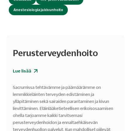
Anestesiologia ja kivunhoito
Perusterveydenhoito
Lue lisää
Sacrumissa tehtävämme ja päämäärämme on
lemmikkieläinten terveyden edistäminen ja
ylläpitäminen sekä sairaiden parantaminen ja kivun
lievittäminen. Eläinlääketieteellisen erikoisosaamisen
ohella tarjoamme kaikki tarvitsemasi
perusterveydenhoidon ja ennaltaehkäisevän
terveydenhuollon palvelut. Kun mahdolliset piilevät