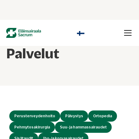
Palvelut
Perusterveydenhoito
Päivystys
Ortopedia
Pehmytosakirurgia
Suu- ja hammassairaudet
Sisätaudit
Iho- ja korvasairaudet