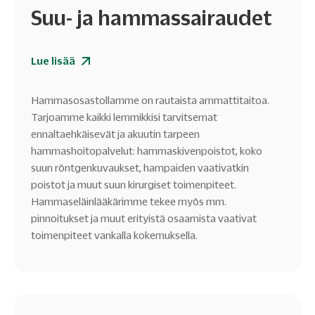
Suu- ja hammassairaudet
Lue lisää
Hammasosastollamme on rautaista ammattitaitoa.
Tarjoamme kaikki lemmikkisi tarvitsemat
ennaltaehkäisevät ja akuutin tarpeen
hammashoitopalvelut: hammaskivenpoistot, koko
suun röntgenkuvaukset, hampaiden vaativatkin
poistot ja muut suun kirurgiset toimenpiteet.
Hammaseläinlääkärimme tekee myös mm.
pinnoitukset ja muut erityistä osaamista vaativat
toimenpiteet vankalla kokemuksella.