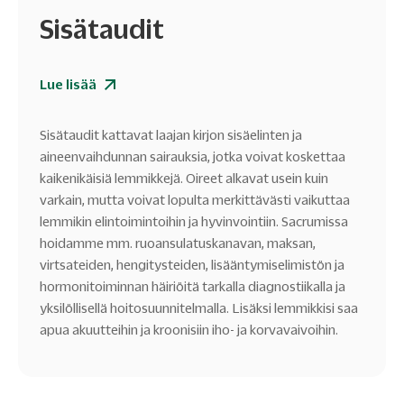
Sisätaudit
Lue lisää
Sisätaudit kattavat laajan kirjon sisäelinten ja
aineenvaihdunnan sairauksia, jotka voivat koskettaa
kaikenikäisiä lemmikkejä. Oireet alkavat usein kuin
varkain, mutta voivat lopulta merkittävästi vaikuttaa
lemmikin elintoimintoihin ja hyvinvointiin. Sacrumissa
hoidamme mm. ruoansulatuskanavan, maksan,
virtsateiden, hengitysteiden, lisääntymiselimistön ja
hormonitoiminnan häiriöitä tarkalla diagnostiikalla ja
yksilöllisellä hoitosuunnitelmalla. Lisäksi lemmikkisi saa
apua akuutteihin ja kroonisiin iho- ja korvavaivoihin.