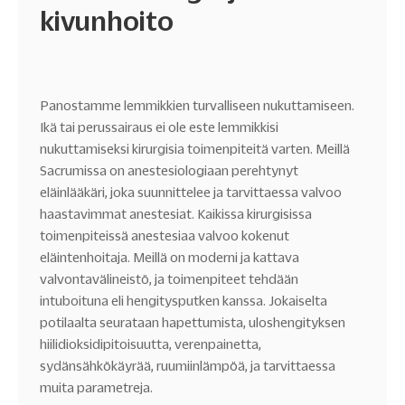
kivunhoito
Panostamme lemmikkien turvalliseen nukuttamiseen.
Ikä tai perussairaus ei ole este lemmikkisi
nukuttamiseksi kirurgisia toimenpiteitä varten. Meillä
Sacrumissa on anestesiologiaan perehtynyt
eläinlääkäri, joka suunnittelee ja tarvittaessa valvoo
haastavimmat anestesiat. Kaikissa kirurgisissa
toimenpiteissä anestesiaa valvoo kokenut
eläintenhoitaja. Meillä on moderni ja kattava
valvontavälineistö, ja toimenpiteet tehdään
intuboituna eli hengitysputken kanssa. Jokaiselta
potilaalta seurataan hapettumista, uloshengityksen
hiilidioksidipitoisuutta, verenpainetta,
sydänsähkökäyrää, ruumiinlämpöä, ja tarvittaessa
muita parametreja.