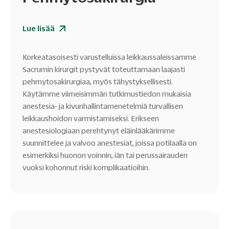
Lue lisää
Korkeatasoisesti varustelluissa leikkaussaleissamme
Sacrumin kirurgit pystyvät toteuttamaan laajasti
pehmytosakirurgiaa, myös tähystyksellisesti.
Käytämme viimeisimmän tutkimustiedon mukaisia
anestesia- ja kivunhallintamenetelmiä turvallisen
leikkaushoidon varmistamiseksi. Erikseen
anestesiologiaan perehtynyt eläinlääkärimme
suunnittelee ja valvoo anestesiat, joissa potilaalla on
esimerkiksi huonon voinnin, iän tai perussairauden
vuoksi kohonnut riski komplikaatioihin.