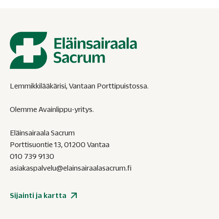
Lemmikkilääkärisi, Vantaan Porttipuistossa.
Olemme Avainlippu-yritys.
Eläinsairaala Sacrum
Porttisuontie 13, 01200 Vantaa
010 739 9130
asiakaspalvelu@elainsairaalasacrum.fi
Sijainti ja kartta