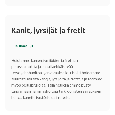
Kanit, jyrsijät ja fretit
Lue lisää
Hoidamme kanien, jyrsijöiden ja frettien
perussairauksia ja ennaltaehkäisevää
terveydenhuoltoa ajanvarauksella. Lisäksi hoidamme
akuutisti sairaita kaneja, jyrsijöitä ja frettejä ja teemme
myös peruskirurgiaa. Tällä hetkellä emme pysty
tarjoamaan hammashoitoja tai kroonisten sairauksien
hoitoa kaneille jyrsijöille tai freteille.