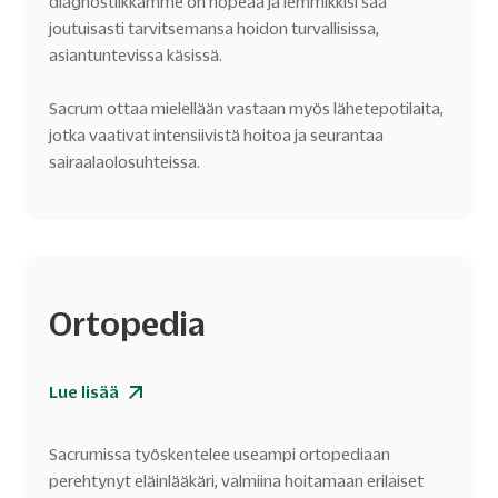
diagnostiikkamme on nopeaa ja lemmikkisi saa
joutuisasti tarvitsemansa hoidon turvallisissa,
asiantuntevissa käsissä.
Sacrum ottaa mielellään vastaan myös lähetepotilaita,
jotka vaativat intensiivistä hoitoa ja seurantaa
sairaalaolosuhteissa.
Ortopedia
Lue lisää
Sacrumissa työskentelee useampi ortopediaan
perehtynyt eläinlääkäri, valmiina hoitamaan erilaiset