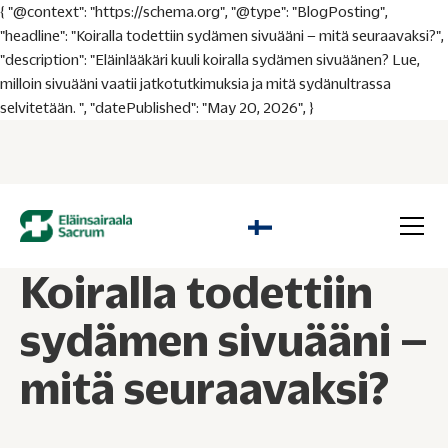
{ "@context": "https://schema.org", "@type": "BlogPosting",
"headline": "Koiralla todettiin sydämen sivuääni – mitä seuraavaksi?",
"description": "Eläinlääkäri kuuli koiralla sydämen sivuäänen? Lue,
milloin sivuääni vaatii jatkotutkimuksia ja mitä sydänultrassa
selvitetään. ", "datePublished": "May 20, 2026", }
Koiralla todettiin
sydämen sivuääni –
mitä seuraavaksi?