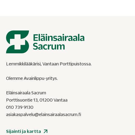
Lemmikkilääkärisi, Vantaan Porttipuistossa.
Olemme Avainlippu-yritys.
Eläinsairaala Sacrum
Porttisuontie 13, 01200 Vantaa
010 739 9130
asiakaspalvelu@elainsairaalasacrum.fi
Sijainti ja kartta