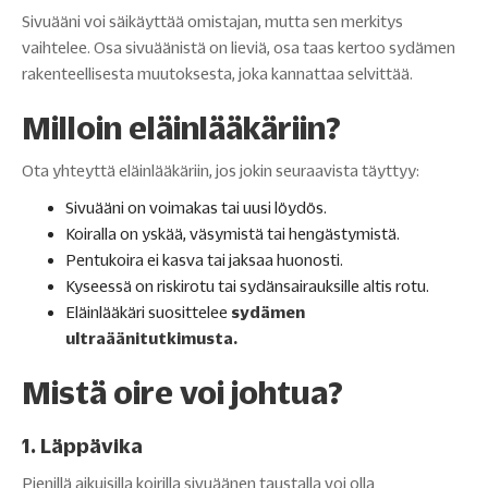
Sivuääni voi säikäyttää omistajan, mutta sen merkitys
vaihtelee. Osa sivuäänistä on lieviä, osa taas kertoo sydämen
rakenteellisesta muutoksesta, joka kannattaa selvittää.
Milloin eläinlääkäriin?
Ota yhteyttä eläinlääkäriin, jos jokin seuraavista täyttyy:
Sivuääni on voimakas tai uusi löydös.
Koiralla on yskää, väsymistä tai hengästymistä.
Pentukoira ei kasva tai jaksaa huonosti.
Kyseessä on riskirotu tai sydänsairauksille altis rotu.
Eläinlääkäri suosittelee
sydämen
ultraäänitutkimusta.
Mistä oire voi johtua?
1. Läppävika
Pienillä aikuisilla koirilla sivuäänen taustalla voi olla