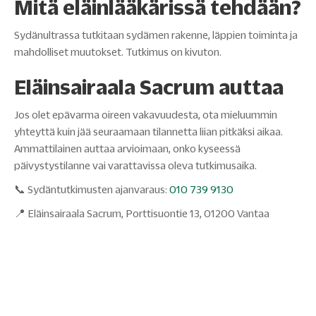
Mitä eläinlääkärissä tehdään?
Sydänultrassa tutkitaan sydämen rakenne, läppien toiminta ja
mahdolliset muutokset. Tutkimus on kivuton.
Eläinsairaala Sacrum auttaa
Jos olet epävarma oireen vakavuudesta, ota mieluummin
yhteyttä kuin jää seuraamaan tilannetta liian pitkäksi aikaa.
Ammattilainen auttaa arvioimaan, onko kyseessä
päivystystilanne vai varattavissa oleva tutkimusaika.
📞 Sydäntutkimusten ajanvaraus:
010 739 9130
📍 Eläinsairaala Sacrum, Porttisuontie 13, 01200 Vantaa