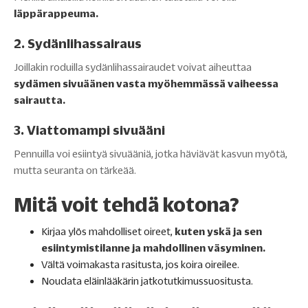
läppärappeuma.
2. Sydänlihassairaus
Joillakin roduilla sydänlihassairaudet voivat aiheuttaa
sydämen sivuäänen vasta myöhemmässä vaiheessa
sairautta.
3. Viattomampi sivuääni
Pennuilla voi esiintyä sivuääniä, jotka häviävät kasvun myötä,
mutta seuranta on tärkeää.
Mitä voit tehdä kotona?
Kirjaa ylös mahdolliset oireet,
kuten yskä ja sen
esiintymistilanne ja mahdollinen väsyminen.
Vältä voimakasta rasitusta, jos koira oireilee.
Noudata eläinlääkärin jatkotutkimussuositusta.