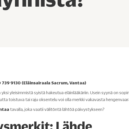
 739 9130
(Eläinsairaala Sacrum, Vantaa)
 yksi yleisimmistä syistä hakeutua eläinlääkäriin. Usein syynä on sop
tta toistuva tai raju oksentelu voi olla merkki vakavasta hengenvaar
ntaa
tavalla, joka vaatii välitöntä lähtöä päivystykseen?
ysmerkit: Lähde