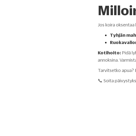
Milloi
Jos koira oksentaa 
Tyhjän mah
Ruokavalio
Kotihoito:
Pidä lyh
annoksina. Varmista 
Tarvitsetko apua? E
📞 Soita päivystyk