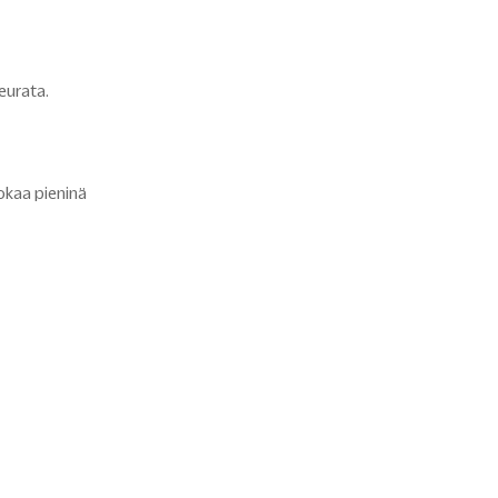
eurata.
uokaa pieninä