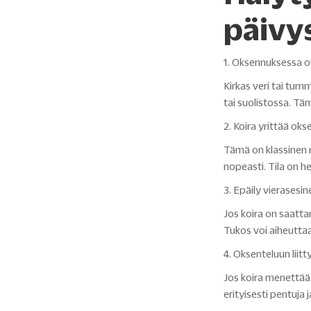
päivy
1. Oksennuksessa o
Kirkas veri tai tu
tai suolistossa. Tä
2. Koira yrittää oks
Tämä on klassinen m
nopeasti. Tila on he
3. Epäily vierasesi
Jos koira on saattan
Tukos voi aiheuttaa
4. Oksenteluun liit
Jos koira menettää
erityisesti pentuja j