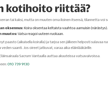
n kotihoito riittää?
kerran tai kaksi, mutta on muuten oma iloinen itsensä, tilannetta voi s
an oksennus:
Koira oksentaa keltaista vaahtoa aamuisin (närästys).
n muutos:
Vatsa reagoi uuteen ruokaan.
yt paasto (aikuisella koiralla) ja tarjoa sen jälkeen helposti sulavaa r
veden saanti. Jos oireet jatkuvat, varaa aika eläinlääkärille.
läinsairaala Sacrum Vantaalla auttaa akuuteissa vatsavaivoissa.
seen:
010 739 9130