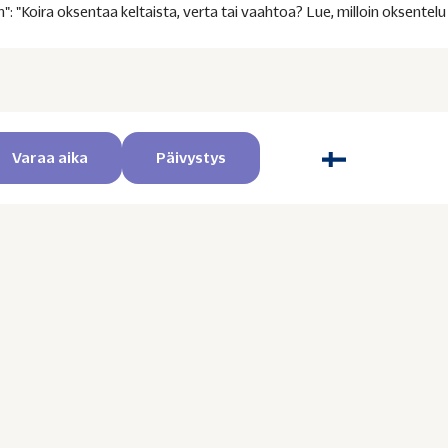
": "Koira oksentaa keltaista, verta tai vaahtoa? Lue, milloin oksentelu
Varaa aika
Päivystys