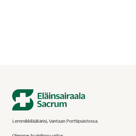
lempeästi?
Lemmikin eutanasia Vantaalla. Lue, miten päätökseen voi
valmistautua rauhassa ja milloin eläinlääkärin kanssa
kannattaa keskustella elämänlaadusta.
Lemmikkilääkärisi, Vantaan Porttipuistossa.
Olemme Avainlippu-yritys.