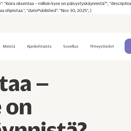
: "Koira oksentaa – milloin kyse on päivystyskäynnistä?", "description
taa ohjeistaa.", "datePublished": "Nov 30, 2025", }
Meistä
Ajankohtaista
Sovellus
Yhteystiedot
taa –
e on
äynnistä?