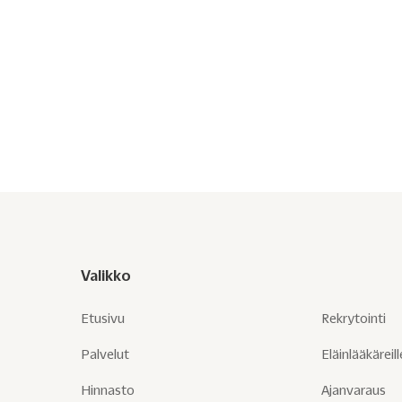
Koira ontuu etujalkaa tai varoo lapaa? Lue yleisimmät syyt
etujalan ontumiseen ja milloin eläinlääkärin tutkimus on
tarpeen.
Valikko
Etusivu
Rekrytointi
Palvelut
Eläinlääkäreill
Hinnasto
Ajanvaraus