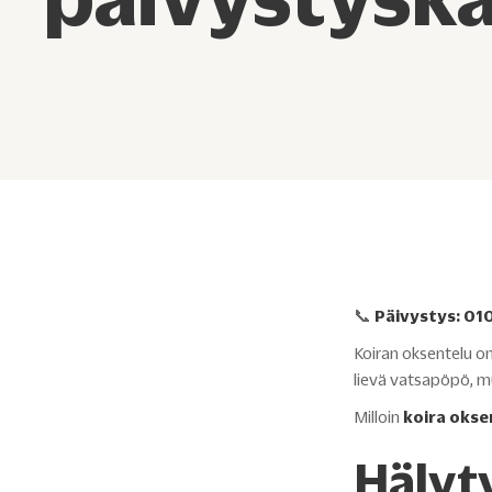
📞
Päivystys:
010
Koiran oksentelu on
lievä vatsapöpö, mu
Milloin
koira okse
Hälyt