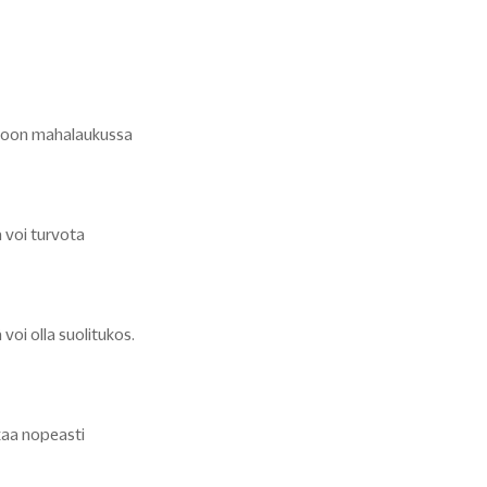
otoon mahalaukussa
a voi turvota
 voi olla suolitukos.
kaa nopeasti