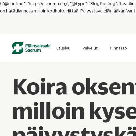
{ "@context": "https://schema.org", "@type": "BlogPosting", "headline"
on hätätilanne ja milloin kotihoito riittää. Päivystävä eläinlääkäri Van
Etusivu
Palvelut
Hinnasto
Koira oksen
milloin kys
päivystysk