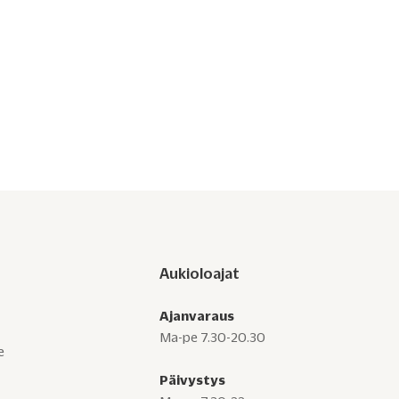
Koiran nivelrikko on yleinen kivun aiheuttaja. Lue, miten
tunnistat oireet ja miten hoidamme kipua Vantaalla:
lääkitys, painonhallinta ja fysioterapia.
Aukioloajat
Ajanvaraus
Ma-pe 7.30-20.30
e
Päivystys