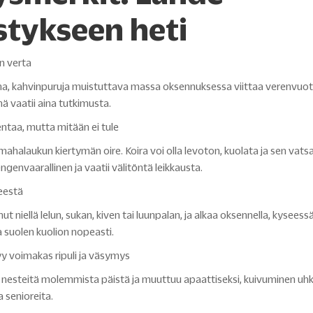
stykseen heti
n verta
mma, kahvinpuruja muistuttava massa oksennuksessa viittaa verenvu
mä vaatii aina tutkimusta.
entaa, mutta mitään ei tule
ahalaukun kiertymän oire. Koira voi olla levoton, kuolata ja sen vats
ngenvaarallinen ja vaatii välitöntä leikkausta.
neestä
ut niellä lelun, sukan, kiven tai luunpalan, ja alkaa oksennella, kyseessä
 suolen kuolion nopeasti.
tyy voimakas ripuli ja väsymys
 nesteitä molemmista päistä ja muuttuu apaattiseksi, kuivuminen uh
a senioreita.