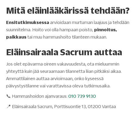
Mitä eläinlääkärissä tehdään?
Ensitutkimuksessa
arvioidaan murtuman laajuus ja tehdään
suunnitelma. Hoito voi olla hampaan poisto,
pinnoitus,
paikkaus
tai muu hammashoito tilanteen mukaan.
Eläinsairaala Sacrum auttaa
Jos olet epävarma oireen vakavuudesta, ota mieluummin
yhteyttä kuin jää seuraamaan tilannetta liian pitkäksi aikaa.
Ammattilainen auttaa arvioimaan, onko kyseessä
päivystystilanne vai varattavissa oleva tutkimusaika.
📞 Hammashoidon ajanvaraus:
010 739 9130
📍 Eläinsairaala Sacrum, Porttisuontie 13, 01200 Vantaa