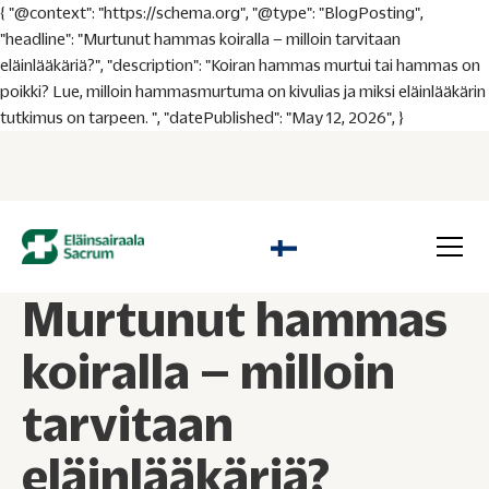
{ "@context": "https://schema.org", "@type": "BlogPosting",
"headline": "Murtunut hammas koiralla – milloin tarvitaan
eläinlääkäriä?", "description": "Koiran hammas murtui tai hammas on
poikki? Lue, milloin hammasmurtuma on kivulias ja miksi eläinlääkärin
tutkimus on tarpeen. ", "datePublished": "May 12, 2026", }
Murtunut hammas
koiralla – milloin
tarvitaan
eläinlääkäriä?