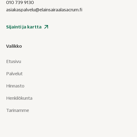
010 739 9130
asiakaspalvelu@elainsairaalasacrum.fi
Sijainti ja kartta
Valikko
Etusivu
Palvelut
Hinnasto
Henkilökunta
Tarinamme