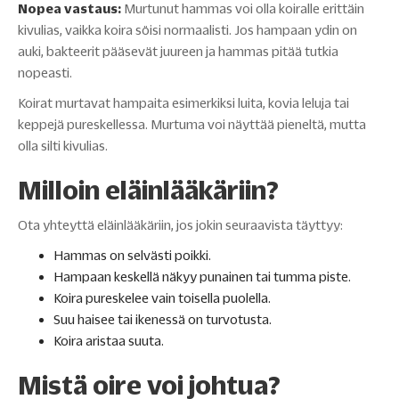
Nopea vastaus:
Murtunut hammas voi olla koiralle erittäin
kivulias, vaikka koira söisi normaalisti. Jos hampaan ydin on
auki, bakteerit pääsevät juureen ja hammas pitää tutkia
nopeasti.
Koirat murtavat hampaita esimerkiksi luita, kovia leluja tai
keppejä pureskellessa. Murtuma voi näyttää pieneltä, mutta
olla silti kivulias.
Milloin eläinlääkäriin?
Ota yhteyttä eläinlääkäriin, jos jokin seuraavista täyttyy:
Hammas on selvästi poikki.
Hampaan keskellä näkyy punainen tai tumma piste.
Koira pureskelee vain toisella puolella.
Suu haisee tai ikenessä on turvotusta.
Koira aristaa suuta.
Mistä oire voi johtua?