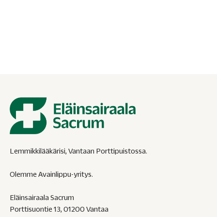
Koira ontuu ja ei varaa painoa jalalle? Lue eläinlääkärin
ohjeet: onko kyseessä ristisidevamma, haava vai
venähdys? Milloin päivystykseen?
Lemmikkilääkärisi, Vantaan Porttipuistossa.
Olemme Avainlippu-yritys.
Eläinsairaala Sacrum
Porttisuontie 13, 01200 Vantaa