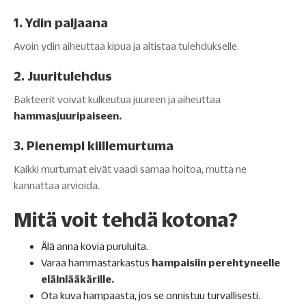
1. Ydin paljaana
Avoin ydin aiheuttaa kipua ja altistaa tulehdukselle.
2. Juuritulehdus
Bakteerit voivat kulkeutua juureen ja aiheuttaa
hammasjuuripaiseen.
3. Pienempi kiillemurtuma
Kaikki murtumat eivät vaadi samaa hoitoa, mutta ne
kannattaa arvioida.
Mitä voit tehdä kotona?
Älä anna kovia puruluita.
Varaa hammastarkastus
hampaisiin perehtyneelle
eläinlääkärille.
Ota kuva hampaasta, jos se onnistuu turvallisesti.